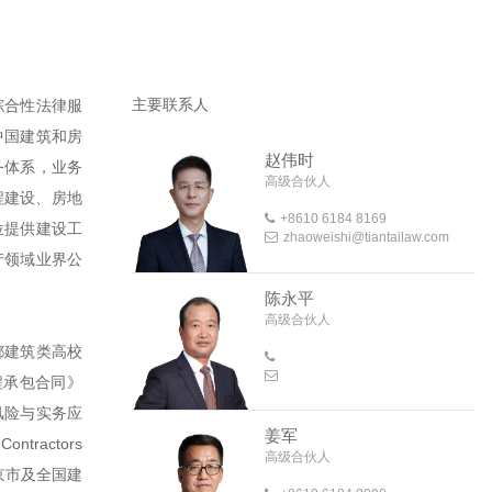
主要联系人
综合性法律服
中国建筑和房
赵伟时
务体系，业务
高级合伙人
程建设、房地
+8610 6184 8169
位提供建设工
zhaoweishi@tiantailaw.com
产领域业界公
陈永平
高级合伙人
都建筑类高校
程承包合同》
风险与实务应
姜军
Contractors
高级合伙人
北京市及全国建