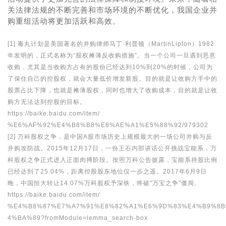
关法律法规的不断完善和市场环境的不断优化，我国企业并
购重组活动将更加活跃和高效。
[1] 毒丸计划是美国著名的并购律师马丁·利普顿（MartinLipton）1982
年发明的，正式名称为“股权摊薄反收购措施”。当一个公司一旦遇到恶意
收购，尤其是当收购方占有的股份已经达到10%到20%的时候，公司为
了保住自己的控股权，就会大量低价增发新股。目的就是让收购方手中的
股票占比下降，也就是摊薄股权，同时也增大了收购成本，目的就是让收
购方无法达到控股的目标。
https://baike.baidu.com/item/
%E6%AF%92%E4%B8%B8%E8%
AE%A1%E5%88%92/979302
[2] 万科股权之争，是中国A股市场历史上规模最大的一场公司并购与反
并购攻防战。2015年12月17日，一份王石内部讲话公开挑战宝能系，万
科股权之争正式进入正面肉搏阶段。按照万科公告披露，宝能系持股比例
已经达到了25.04%，距离控股股东地位仅一步之遥。2017年6月9日
晚，中国恒大转让14.07%万科股权予深铁，终破"万宝之争"僵局。
https://baike.baidu.com/item/
%E4%B8%87%E7%A7%91%E8%
82%A1%E6%9D%83%E4%B9%8
4%BA%89?fromModule=lemma_search-box