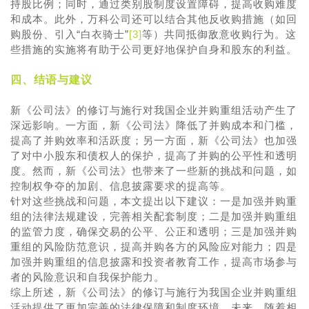
持股比例；同时，通过类别股制度设置障碍，提高收购难度
和成本。此外，万科公司还可以结合其他反收购措施（如回
购股份、引入“白衣骑士”
[3]
等）共同抵御敌意收购行为。这
些措施的实施将有助于公司更好地保护自身和股东的利益。
四、结语与建议
新《公司法》的修订与施行对我国企业并购重组活动产生了
深远影响。一方面，新《公司法》降低了并购成本和门槛，
提高了并购效率和活跃度；另一方面，新《公司法》也加强
了对中小股东和债权人的保护，提高了并购的公平性和透明
度。然而，新《公司法》也带来了一些新的挑战和问题，如
控制权争夺的加剧、信息披露要求的提高等。
针对这些挑战和问题，本文提出以下建议：一是加强并购重
组的法律法规建设，完善相关配套制度；二是加强并购重组
的监管力度，确保交易的公平、公正和透明；三是加强并购
重组的风险防范意识，提高并购各方的风险应对能力；四是
加强并购重组的信息披露和投资者教育工作，提高市场参与
者的风险意识和自我保护能力。
综上所述，新《公司法》的修订与施行为我国企业并购重组
活动提供了更加完善的法律保障和制度环境。未来，随着相