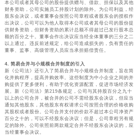
本公司或者其母公司的股份提供赠与、借款、担保以及其他
财务资助，公司实施员工持股计划的除外。为公司利益，经
股东会决议，或者董事会按照公司章程或者股东会的授权作
出决议，公司可以为他人取得本公司或者其母公司的股份提
供财务资助，但财务资助的累计总额不得超过已发行股本总
额的百分之十。董事会作出决议应当经全体董事的三分之二
以上通过。违反前述规定，给公司造成损失的，负有责任的
董事、监事、高级管理人员应当承担赔偿责任。
4. 简易合并与小规模合并制度的引入
新《公司法》还引入了简易合并与小规模合并制度，旨在简
化并购程序，提高并购效率。这些制度为中小企业之间的并
购提供了更多便利，有助于优化资源配置，促进市场经济发
展。新《公司法》第219条规定，公司与其持股百分之九十
以上的公司合并，被合并的公司不需经股东会决议，但应当
通知其他股东，其他股东有权请求公司按照合理的价格收购
其股权或者股份。公司合并支付的价款不超过本公司净资产
百分之十的，可以不经股东会决议；但是，公司章程另有规
定的除外。公司依照前两款规定合并不经股东会决议的，应
当经董事会决议。