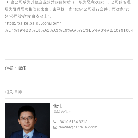
[3] 当公司成为其他企业的并购目标后（一般为恶意收购），公司的管理
层为阻碍恶意接管的发生，去寻找一家"友好"公司进行合并，而这家"友
好"公司被称为"白衣骑士"。
https://baike.baidu.com/item/
%E7%99%BD%E8%A1%A3%E9
%AA%91%E5%A3%AB/10991684
作者：饶伟
相关律师
饶伟
高级合伙人
+8610 6184 8318
raowei@tiantailaw.com