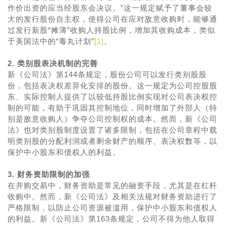
作价出资的应当经股东会决议。”这一规定赋予了董事会较
大的发行股份自主权，使得公司在应对敌意收购时，能够通
过发行新股“摊薄”收购人持股比例，增加其收购成本，类似
于美国法中的“毒丸计划”
[1]
。
2. 类别股表决机制的完善
新《公司法》第144条规定，股份公司可以发行类别股股
份，包括表决权差异化安排的股份。这一规定为公司控股股
东、实际控制人提供了以较低持股比例实现对公司表决权控
制的可能，有助于巩固其控制地位，同时增加了外部人（特
别是敌意收购人）争夺公司控制权的成本。然而，新《公司
法》也对类别股制度设置了诸多限制，包括在公司章程中载
明类别股的分配利润或者剩余财产的顺序、表决权数等，以
保护中小股东和债权人的利益。
3. 财务资助限制的加强
在并购交易中，财务资助是常见的融资手段，尤其是在杠杆
收购中。然而，新《公司法》及相关法规对财务资助进行了
严格限制，以防止公司资源被滥用，保护中小股东和债权人
的利益。新《公司法》第163条规定，公司不得为他人取得