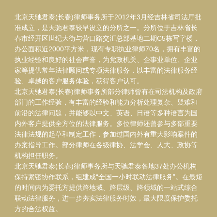
北京天驰君泰(长春)律师事务所于2012年3月经吉林省司法厅批
准成立，是天驰君泰较早设立的分所之一。分所位于吉林省长
春市经开区世纪大街与营口路交汇总部基地二期C5栋写字楼，
办公面积近2000平方米，现有专职执业律师70名，拥有丰富的
执业经验和良好的社会声誉，为党政机关、企事业单位、企业
家等提供常年法律顾问或专项法律服务，以丰富的法律服务经
验、卓越的客户服务体验，获得客户认可。
北京天驰君泰(长春)律师事务所部分律师曾有在司法机构及政府
部门的工作经验，有丰富的经验和能力分析处理复杂、疑难和
前沿的法律问题，并能够以中文、英语、日语等多种语言为国
内外客户提供全方位的法律服务。多位律师还曾参与多部重要
法律法规的起草和制定工作，参加过国内外有重大影响案件的
办案指导工作。部分律师在各级律协、法学会、人大、政协等
机构担任职务。
北京天驰君泰(长春)律师事务所与天驰君泰各地37处办公机构
保持紧密协作联系，组建成“全国一小时联动法律服务”。在最短
的时间内为委托方提供跨地域、跨层级、跨领域的一站式综合
联动法律服务，进一步夯实法律服务时效，最大限度保护委托
方的合法权益。