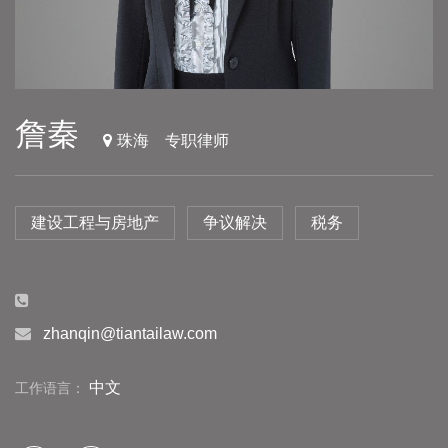
詹秦
珠海
专职律师
建设工程与房地产
争议解决
税务
zhanqin@tiantailaw.com
中文
工作语言：