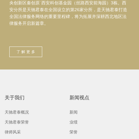
央创新区秦创原˙西安科创基金园（丝路西安前海园）3栋。西
安分所是天驰君泰在全国设立的第26家分所，是天驰君泰打造
全国法律服务网络的重要里程碑，将为拓展并深耕西北地区法
律服务开启新篇章。
了解更多
关于我们
新闻视点
天驰君泰概况
新闻
天驰君泰荣誉
业绩
律师风采
荣誉