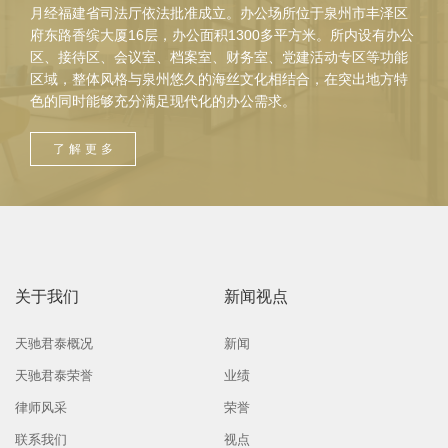
月经福建省司法厅依法批准成立。办公场所位于泉州市丰泽区
府东路香缤大厦16层，办公面积1300多平方米。所内设有办公
区、接待区、会议室、档案室、财务室、党建活动专区等功能
区域，整体风格与泉州悠久的海丝文化相结合，在突出地方特
色的同时能够充分满足现代化的办公需求。
了解更多
关于我们
新闻视点
天驰君泰概况
新闻
天驰君泰荣誉
业绩
律师风采
荣誉
联系我们
视点